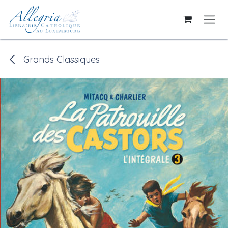
Se rendre au contenu
Grands Classiques