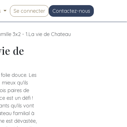
s
Se connecter
Contactez-nous
mille 3x2 - 1.La vie de Chateau
vie de
 folie douce. Les
 mieux qu’ils
ois paires de
e est un défi !
nts qu’ils vont
teau familial à
une est dévastée,