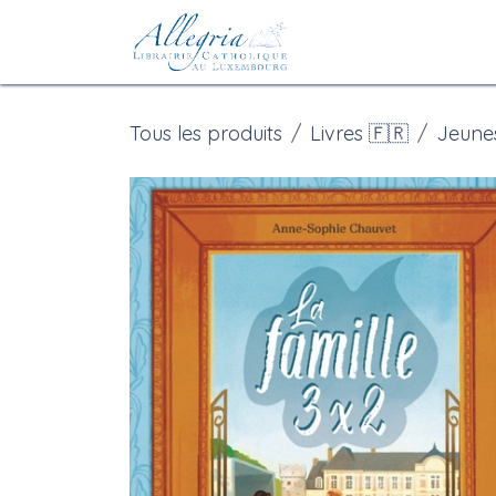
Se rendre au contenu
Accueil
eBoutiqu
Tous les produits
Livres 🇫🇷
Jeune