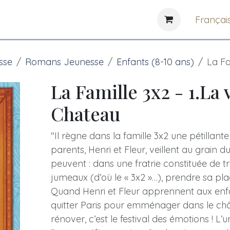
e
News
Bibliothèques
Françai
sse
Romans Jeunesse
Enfants (8-10 ans)
La Fa
La Famille 3x2 - 1.La 
Chateau
"Il règne dans la famille 3x2 une pétillante
parents, Henri et Fleur, veillent au grain du
peuvent : dans une fratrie constituée de tr
jumeaux (d’où le « 3x2 »…), prendre sa plac
Quand Henri et Fleur apprennent aux enfa
quitter Paris pour emménager dans le châ
rénover, c’est le festival des émotions ! L’