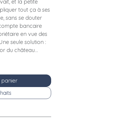
ait, et la petite
liquer tout ça à ses
e, sans se douter
le compte bancaire
riétaire en vue des
Une seule solution :
sor du château…
 panier
haits