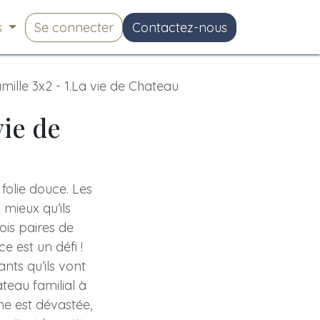
s
Se connecter
Contactez-nous
mille 3x2 - 1.La vie de Chateau
vie de
 folie douce. Les
 mieux qu’ils
ois paires de
e est un défi !
nts qu’ils vont
teau familial à
une est dévastée,