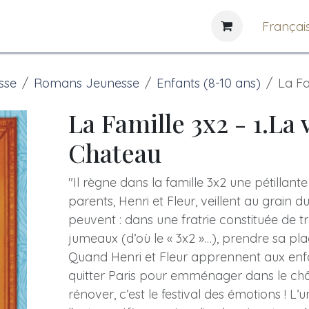
e
News
Bibliothèques
Françai
sse
Romans Jeunesse
Enfants (8-10 ans)
La Fa
La Famille 3x2 - 1.La 
Chateau
"Il règne dans la famille 3x2 une pétillante
parents, Henri et Fleur, veillent au grain du
peuvent : dans une fratrie constituée de tr
jumeaux (d’où le « 3x2 »…), prendre sa plac
Quand Henri et Fleur apprennent aux enfa
quitter Paris pour emménager dans le châ
rénover, c’est le festival des émotions ! L’