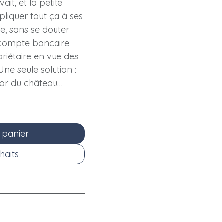
ait, et la petite
liquer tout ça à ses
e, sans se douter
le compte bancaire
riétaire en vue des
Une seule solution :
sor du château…
 panier
haits