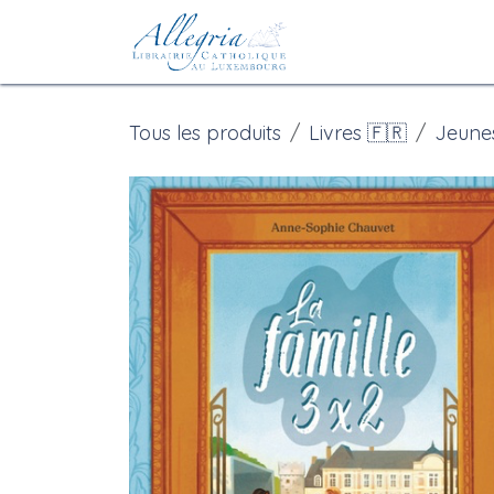
Se rendre au contenu
Accueil
eBoutiqu
Tous les produits
Livres 🇫🇷
Jeune