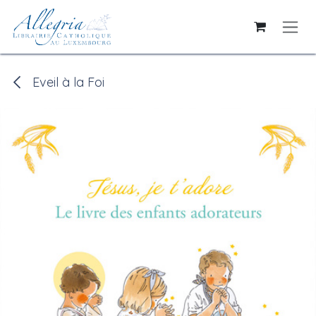
Se rendre au contenu
Eveil à la Foi