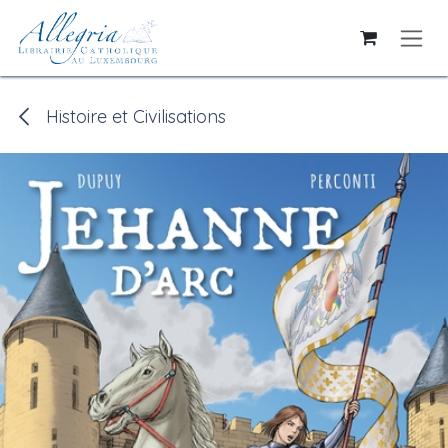
Se rendre au contenu
Histoire et Civilisations