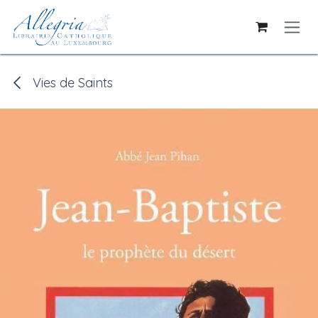
Se rendre au contenu
Vies de Saints