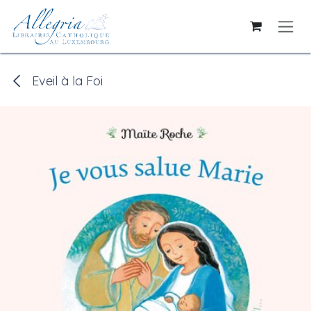
Se rendre au contenu
Eveil à la Foi