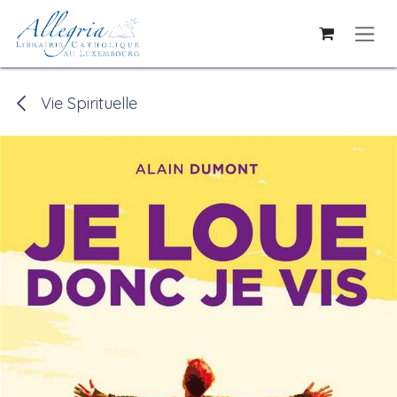
Se rendre au contenu
Vie Spirituelle