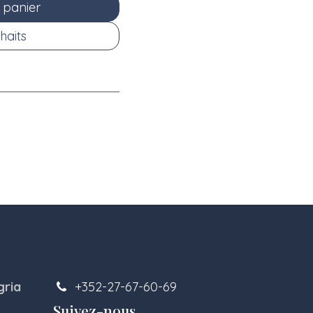
 panier
haits
gria
+352-27-67-60-69
Suivez-nous