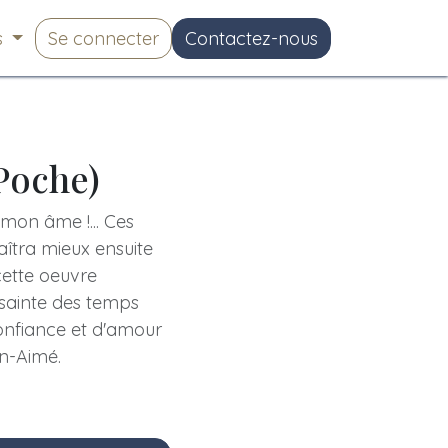
s
Se connecter
Contactez-nous
Poche)
n mon âme !... Ces
îtra mieux ensuite
cette oeuvre
 sainte des temps
onfiance et d'amour
en-Aimé.