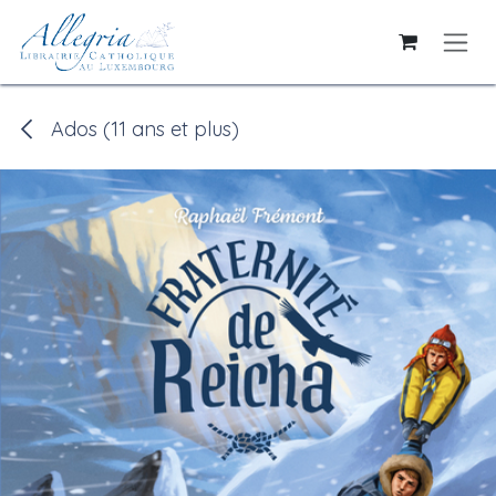
Se rendre au contenu
Ados (11 ans et plus)