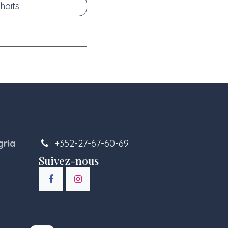
haits
gria
+352-27-67-60-69
Suivez-nous