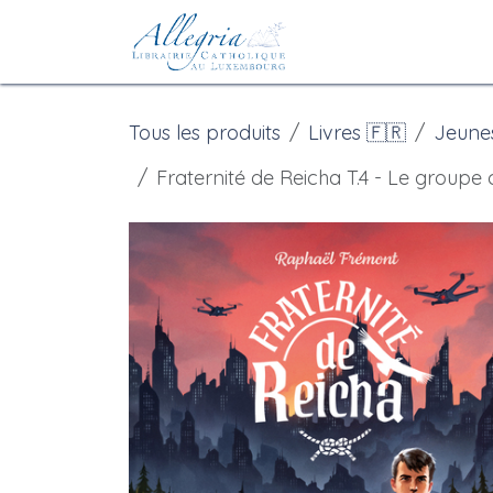
Se rendre au contenu
Accueil
eBoutiqu
Tous les produits
Livres 🇫🇷
Jeune
Fraternité de Reicha T.4 - Le groupe 