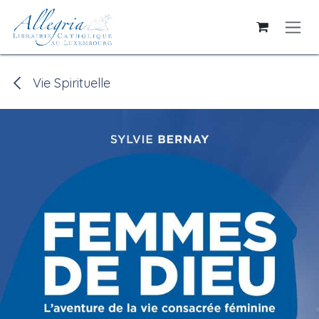
Se rendre au contenu
Vie Spirituelle