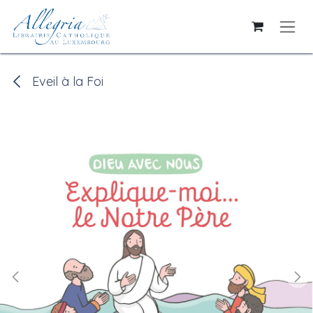
Se rendre au contenu
Eveil à la Foi