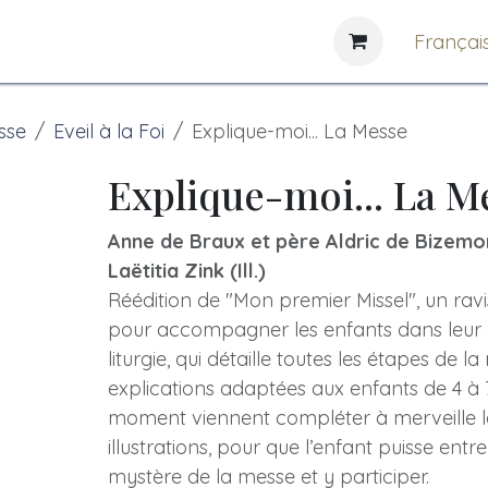
e
News
Bibliothèques
Françai
sse
Eveil à la Foi
Explique-moi... La Messe
Explique-moi... La M
Anne de Braux et père Aldric de Bizemon
Laëtitia Zink (Ill.)
Réédition de "Mon premier Missel", un ravi
pour accompagner les enfants dans leur 
liturgie, qui détaille toutes les étapes de l
explications adaptées aux enfants de 4 à
moment viennent compléter à merveille 
illustrations, pour que l’enfant puisse ent
mystère de la messe et y participer.