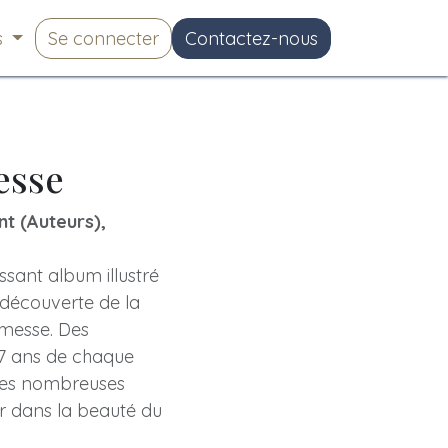
s
Se connecter
Contactez-nous
esse
t (Auteurs),
ssant album illustré
découverte de la
a messe. Des
 7 ans de chaque
les nombreuses
rer dans la beauté du