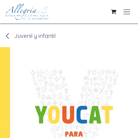
Se rendre au contenu
Juvenil y infantil