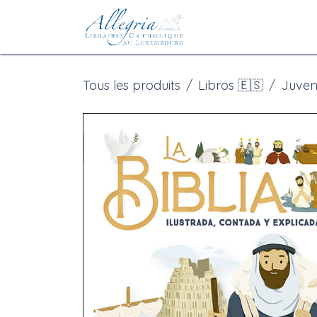
Se rendre au contenu
Accueil
eBoutiqu
Tous les produits
Libros 🇪🇸
Juveni