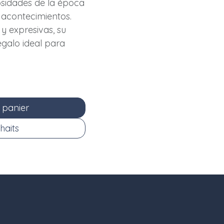
osidades de la época
s acontecimientos.
 y expresivas, su
egalo ideal para
 panier
haits