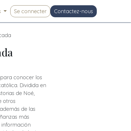
s
Se connecter
Contactez-nous
icada
ada
 para conocer los
atólica. Dividida en
torias de Noé,
e otros
, además de las
señanzas más
e información