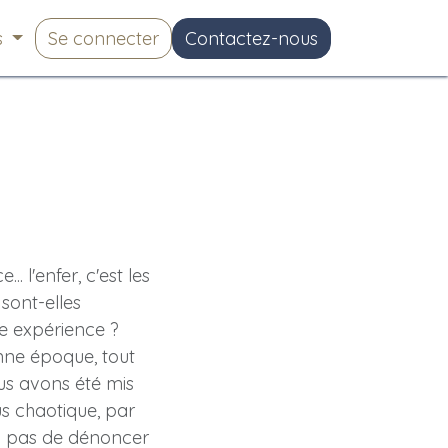
s
Se connecter
Contactez-nous
.. l'enfer, c'est les
 sont-elles
e expérience ?
onne époque, tout
us avons été mis
s chaotique, par
onc pas de dénoncer