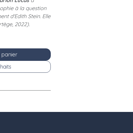
arion Lucas
a
ophie à la question
nt d'Edith Stein. Elle
rtège, 2022).
 panier
haits