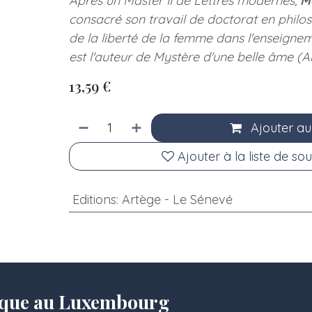
Après un Master II de Lettres modernes,
M
consacré son travail de doctorat en philos
de la liberté de la femme dans l'enseigneme
est l'auteur de Mystère d'une belle âme (A
13,59
€
Ajouter au
Ajouter à la liste de sou
Editions
:
Artège - Le Sénevé
olique au Luxembourg