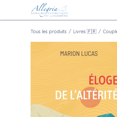
Se rendre au contenu
Accueil
eBoutiqu
Tous les produits
Livres 🇫🇷
Coupl