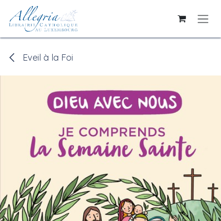
Se rendre au contenu
Eveil à la Foi