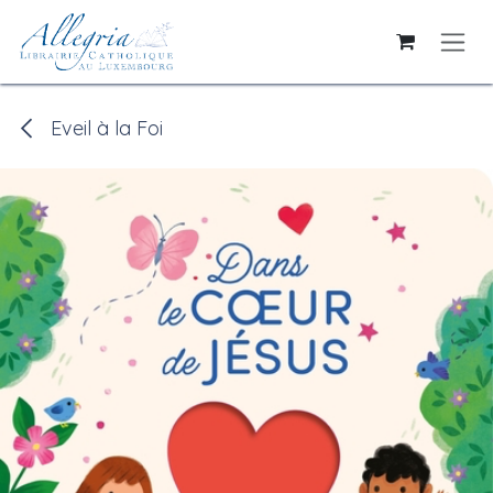
Se rendre au contenu
Eveil à la Foi