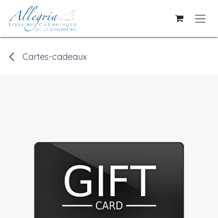
Se rendre au contenu
Cartes-cadeaux