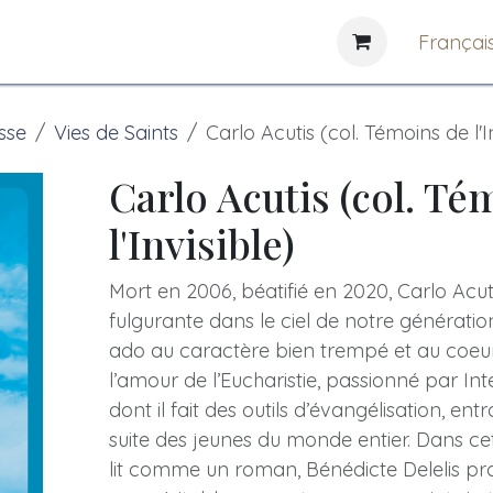
e
News
Bibliothèques
Françai
sse
Vies de Saints
Carlo Acutis (col. Témoins de l'I
Carlo Acutis (col. Té
l'Invisible)
Mort en 2006, béatifié en 2020, Carlo Acuti
fulgurante dans le ciel de notre génératio
ado au caractère bien trempé et au coeu
l’amour de l’Eucharistie, passionné par Int
dont il fait des outils d’évangélisation, ent
suite des jeunes du monde entier. Dans ce
lit comme un roman, Bénédicte Delelis p