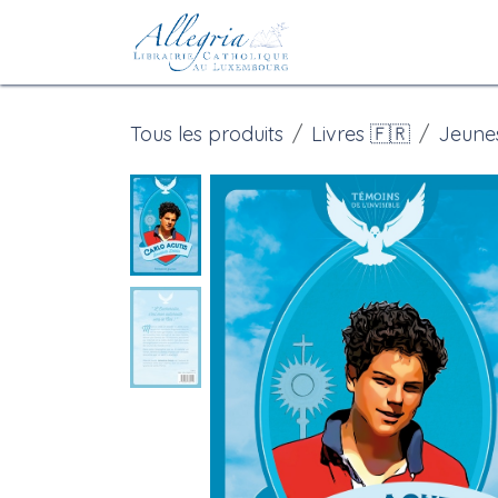
Se rendre au contenu
Accueil
eBoutiqu
Tous les produits
Livres 🇫🇷
Jeune