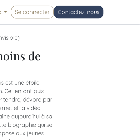
s
Se connecter
Contactez-nous
nvisible)
moins de
s est une étoile
n. Cet enfant puis
r tendre, dévoré par
ernet et la vidéo
raîne aujourd’hui à sa
tte biographie qui se
ropose aux jeunes