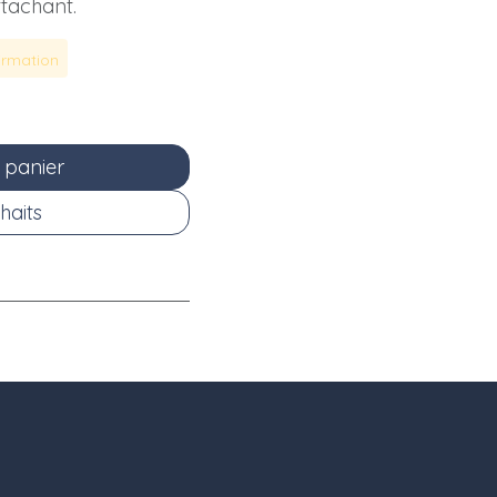
ttachant.
irmation
 panier
haits