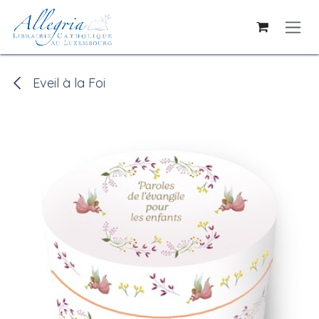
Se rendre au contenu
Eveil à la Foi