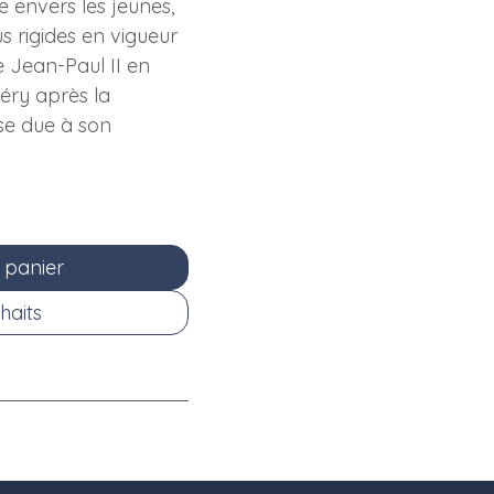
ce envers les jeunes,
 rigides en vigueur
 Jean-Paul II en
béry après la
se due à son
 panier
haits