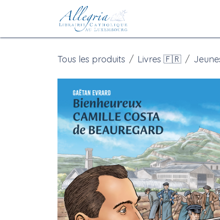
Se rendre au contenu
Accueil
eBoutiqu
Tous les produits
Livres 🇫🇷
Jeune