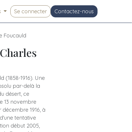
s
Se connecter
Contactez-nous
de Foucauld
 Charles
d (1858-1916). Une
bsolu par-delà la
du désert, ce
 le 13 novembre
er décembre 1916, à
 d'une tentative
ition début 2005,