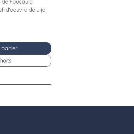
s de Foucauld.
ef-d'oeuvre de Jijé
 panier
haits