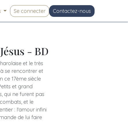
s
Se connecter
Contactez-nous
Jésus - BD
harolaise et le très
 à se rencontrer et
 en ce 17ème siècle
Petits et grand
s, qui ne furent pas
 combats, et le
tier : l'amour infini
mande de lui faire