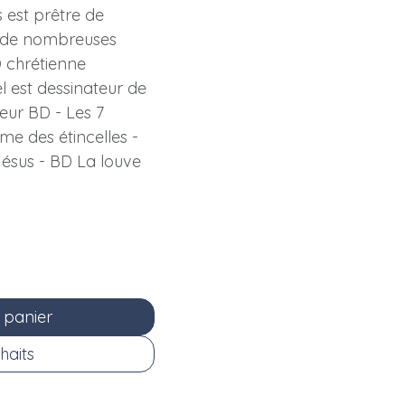
 est prêtre de
r de nombreuses
D chrétienne
 est dessinateur de
ur BD - Les 7
e des étincelles -
Jésus - BD La louve
 panier
haits