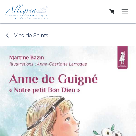
Se rendre au contenu
Vies de Saints