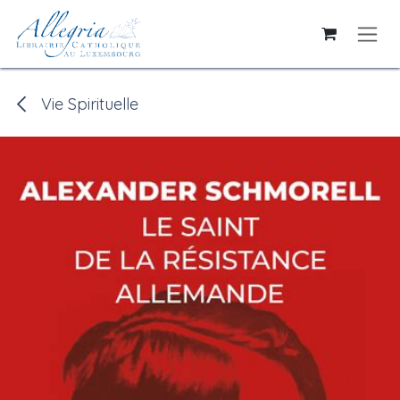
Se rendre au contenu
Vie Spirituelle