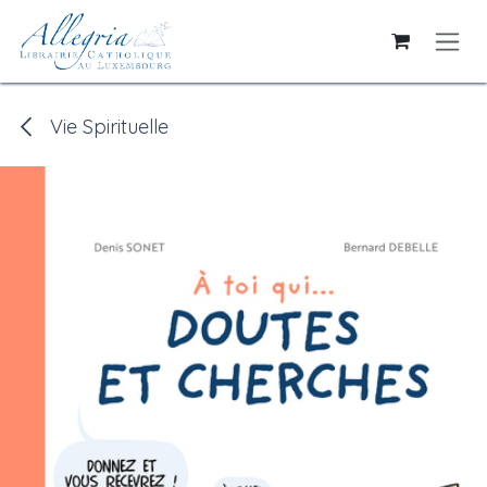
Se rendre au contenu
Vie Spirituelle