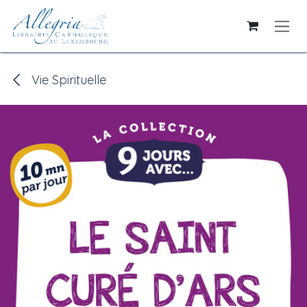
Se rendre au contenu
Vie Spirituelle