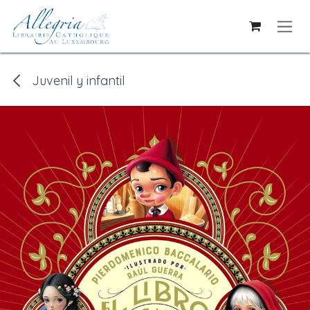
Ir al contenido
Juvenil y infantil