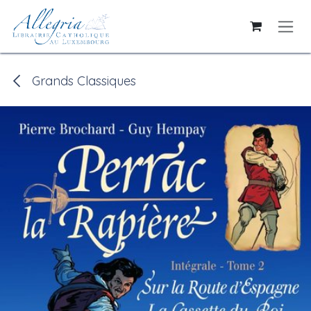
Se rendre au contenu
Grands Classiques