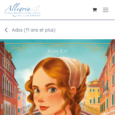
Se rendre au contenu
Ados (11 ans et plus)