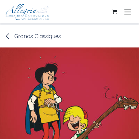
Se rendre au contenu
Grands Classiques