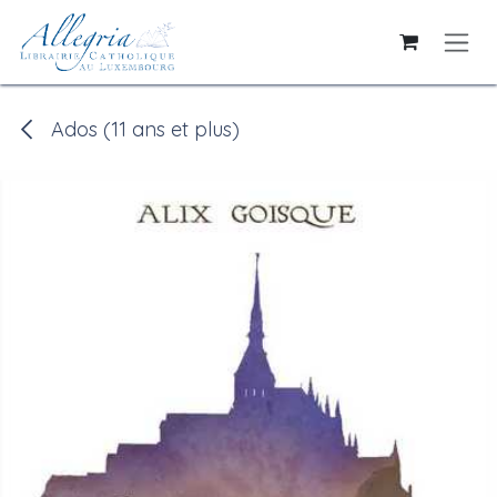
Se rendre au contenu
Ados (11 ans et plus)