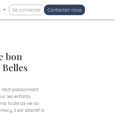
s
Se connecter
Contactez-nous
Le bon
 Belles
n récit passionnant
ur les enfants.
mis toute sa vie au
necy, il est attentif à