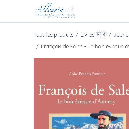
Se rendre au contenu
Accueil
eBoutiqu
Tous les produits
Livres 🇫🇷
Jeune
François de Sales - Le bon évêque d'A