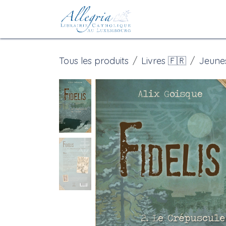
Se rendre au contenu
Accueil
eBoutiqu
Tous les produits
Livres 🇫🇷
Jeune