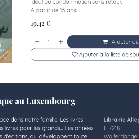
idéal ou condamnation sans retour.
A partir de 15 ans.
19,42
€
Ajouter au
Ajouter à la liste de sou
olique au Luxembourg
ace dans notre famille. Les livres
Librairie Alle
les livres pour les grands... Les années
L-7218
s d'éditions, qui développent toute
Walferdange