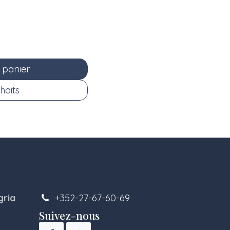
 panier
haits
gria
+352-27-67-60-69
Suivez-nous