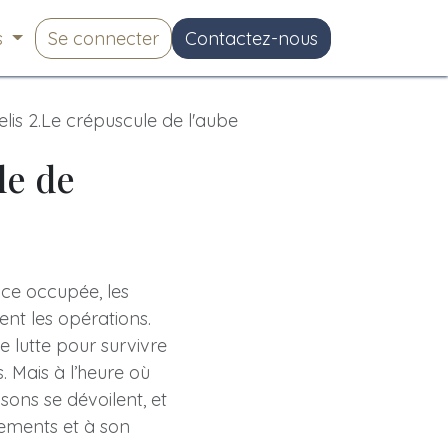
s
Se connecter
Contactez-nous
elis 2.Le crépuscule de l'aube
le de
ce occupée, les
ient les opérations.
 lutte pour survivre
. Mais à l’heure où
sons se dévoilent, et
gements et à son