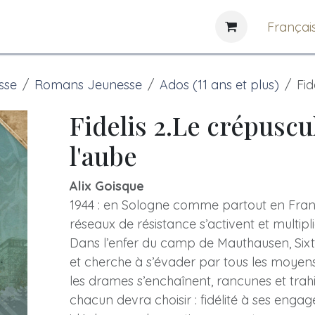
e
News
Bibliothèques
Françai
sse
Romans Jeunesse
Ados (11 ans et plus)
Fid
Fidelis 2.Le crépuscu
l'aube
Alix Goisque
1944 : en Sologne comme partout en Fran
réseaux de résistance s’activent et multipl
Dans l’enfer du camp de Mauthausen, Sixte
et cherche à s’évader par tous les moyens
les drames s’enchaînent, rancunes et trahi
chacun devra choisir : fidélité à ses enga