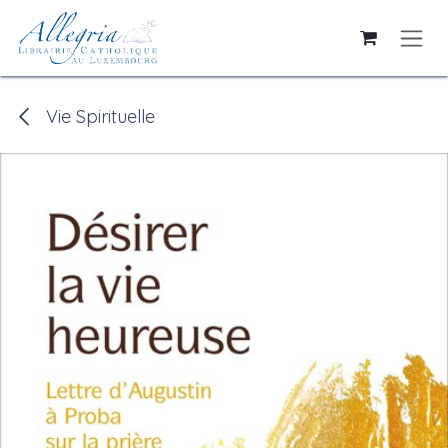
Se rendre au contenu
Vie Spirituelle