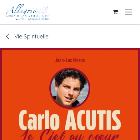
Se rendre au contenu
Vie Spirituelle